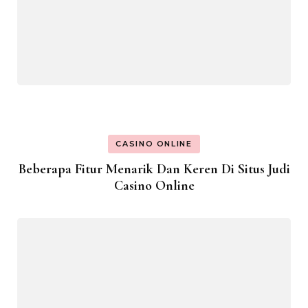
CASINO ONLINE
Beberapa Fitur Menarik Dan Keren Di Situs Judi
Casino Online