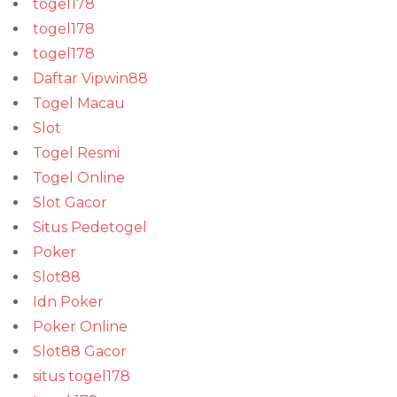
togel178
togel178
togel178
Daftar Vipwin88
Togel Macau
Slot
Togel Resmi
Togel Online
Slot Gacor
Situs Pedetogel
Poker
Slot88
Idn Poker
Poker Online
Slot88 Gacor
situs togel178