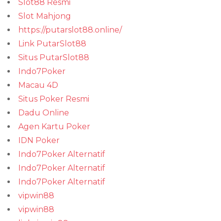
Slot88 Resmi
Slot Mahjong
https://putarslot88.online/
Link PutarSlot88
Situs PutarSlot88
Indo7Poker
Macau 4D
Situs Poker Resmi
Dadu Online
Agen Kartu Poker
IDN Poker
Indo7Poker Alternatif
Indo7Poker Alternatif
Indo7Poker Alternatif
vipwin88
vipwin88