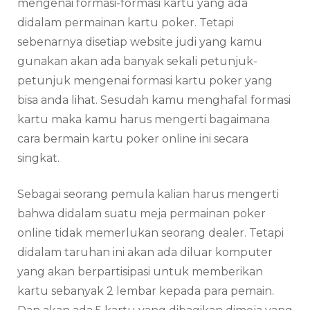
mengenai formasi-formasi kartu yang ada
didalam permainan kartu poker. Tetapi
sebenarnya disetiap website judi yang kamu
gunakan akan ada banyak sekali petunjuk-
petunjuk mengenai formasi kartu poker yang
bisa anda lihat. Sesudah kamu menghafal formasi
kartu maka kamu harus mengerti bagaimana
cara bermain kartu poker online ini secara
singkat.
Sebagai seorang pemula kalian harus mengerti
bahwa didalam suatu meja permainan poker
online tidak memerlukan seorang dealer. Tetapi
didalam taruhan ini akan ada diluar komputer
yang akan berpartisipasi untuk memberikan
kartu sebanyak 2 lembar kepada para pemain.