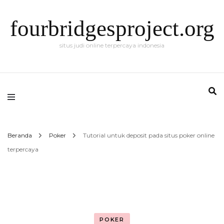
fourbridgesproject.org
situs judi online terpercaya indonesia
Beranda
Poker
Tutorial untuk deposit pada situs poker online
terpercaya
POKER