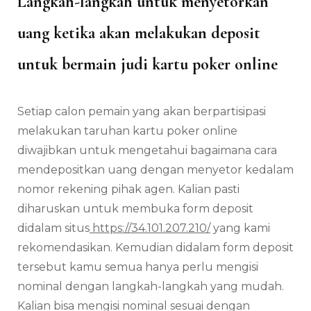
Langkah-langkah untuk menyetorkan
uang ketika akan melakukan deposit
untuk bermain judi kartu poker online
Setiap calon pemain yang akan berpartisipasi
melakukan taruhan kartu poker online
diwajibkan untuk mengetahui bagaimana cara
mendepositkan uang dengan menyetor kedalam
nomor rekening pihak agen. Kalian pasti
diharuskan untuk membuka form deposit
didalam situs
https://34.101.207.210/
yang kami
rekomendasikan. Kemudian didalam form deposit
tersebut kamu semua hanya perlu mengisi
nominal dengan langkah-langkah yang mudah.
Kalian bisa mengisi nominal sesuai dengan