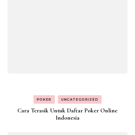
POKER
UNCATEGORIZED
Cara Terasik Untuk Daftar Poker Online
Indonesia