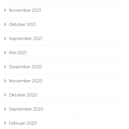
November 2021
Oktober 2021
September 2021
Mei 2021
Desember 2020
November 2020
Oktober 2020
September 2020
Februari 2020