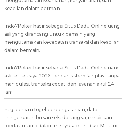
mengutamakan keamanan, kenyamanan, dan
keadilan dalam bermain.
Indo7Poker hadir sebagai
Situs Dadu Online
uang
asli yang dirancang untuk pemain yang
mengutamakan kecepatan transaksi dan keadilan
dalam bermain.
Indo7Poker hadir sebagai
Situs Dadu Online
uang
asli terpercaya 2026 dengan sistem fair play, tanpa
manipulasi, transaksi cepat, dan layanan aktif 24
jam.
Bagi pemain togel berpengalaman, data
pengeluaran bukan sekadar angka, melainkan
fondasi utama dalam menyusun prediksi. Melalui