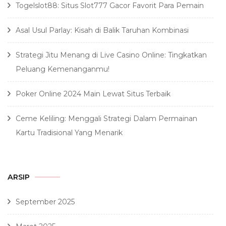
Togelslot88: Situs Slot777 Gacor Favorit Para Pemain
Asal Usul Parlay: Kisah di Balik Taruhan Kombinasi
Strategi Jitu Menang di Live Casino Online: Tingkatkan
Peluang Kemenanganmu!
Poker Online 2024 Main Lewat Situs Terbaik
Ceme Keliling: Menggali Strategi Dalam Permainan
Kartu Tradisional Yang Menarik
ARSIP
September 2025