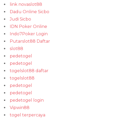
link novaslot88
Dadu Online Sicbo
Judi Sicbo
IDN Poker Online
Indo7Poker Login
Putarslot88 Daftar
slot88
pedetogel
pedetogel
togelslot88 daftar
togelslot88
pedetogel
pedetogel
pedetogel login
Vipwin88
togel terpercaya