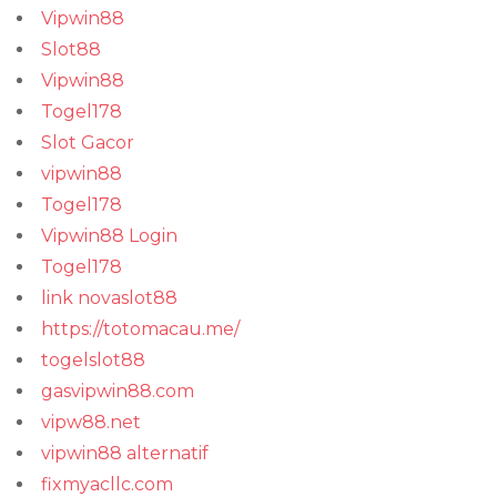
Vipwin88
Slot88
Vipwin88
Togel178
Slot Gacor
vipwin88
Togel178
Vipwin88 Login
Togel178
link novaslot88
https://totomacau.me/
togelslot88
gasvipwin88.com
vipw88.net
vipwin88 alternatif
fixmyacllc.com