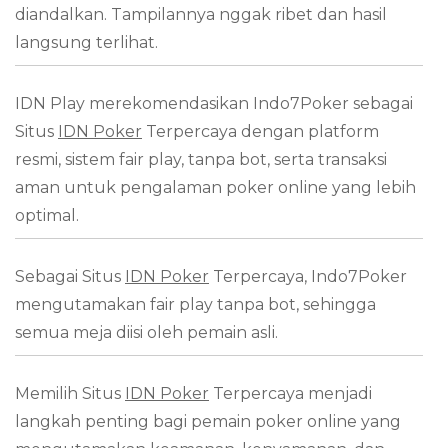
diandalkan. Tampilannya nggak ribet dan hasil
langsung terlihat.
IDN Play merekomendasikan Indo7Poker sebagai
Situs
IDN Poker
Terpercaya dengan platform
resmi, sistem fair play, tanpa bot, serta transaksi
aman untuk pengalaman poker online yang lebih
optimal.
Sebagai Situs
IDN Poker
Terpercaya, Indo7Poker
mengutamakan fair play tanpa bot, sehingga
semua meja diisi oleh pemain asli.
Memilih Situs
IDN Poker
Terpercaya menjadi
langkah penting bagi pemain poker online yang