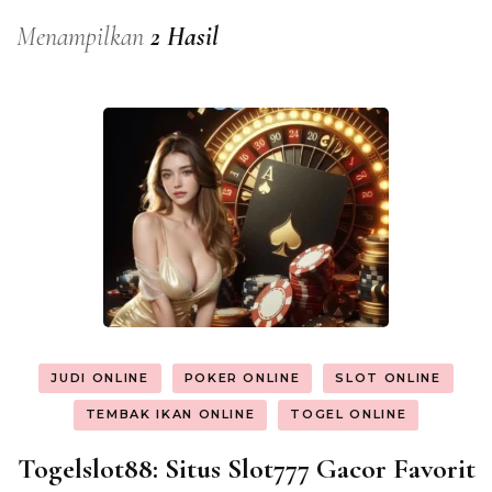
Menampilkan
2 Hasil
JUDI ONLINE
POKER ONLINE
SLOT ONLINE
TEMBAK IKAN ONLINE
TOGEL ONLINE
Togelslot88: Situs Slot777 Gacor Favorit