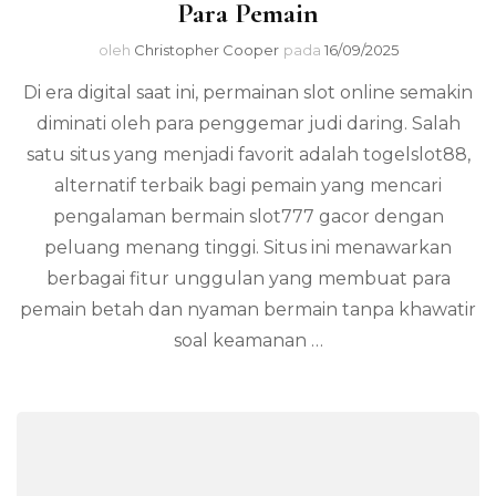
Para Pemain
oleh
Christopher Cooper
pada
16/09/2025
Di era digital saat ini, permainan slot online semakin
diminati oleh para penggemar judi daring. Salah
satu situs yang menjadi favorit adalah togelslot88,
alternatif terbaik bagi pemain yang mencari
pengalaman bermain slot777 gacor dengan
peluang menang tinggi. Situs ini menawarkan
berbagai fitur unggulan yang membuat para
pemain betah dan nyaman bermain tanpa khawatir
soal keamanan …