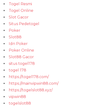
Togel Resmi
Togel Online
Slot Gacor
Situs Pedetogel
Poker
Slot88
Idn Poker
Poker Online
Slot88 Gacor
situs togel178
togel 178
https://togel178.com/
https://mainvipwin88.com/
https://togelslot88.xyz/
vipwin88
togelslot88