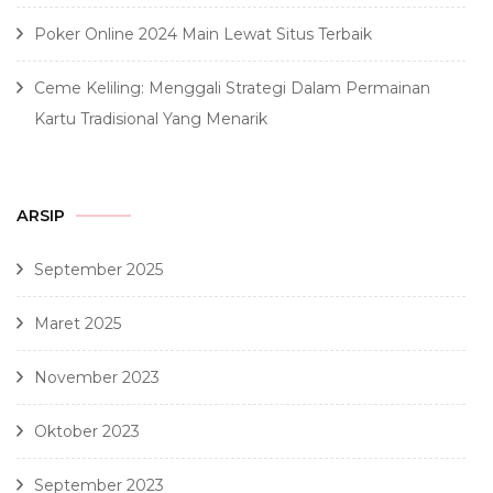
Poker Online 2024 Main Lewat Situs Terbaik
Ceme Keliling: Menggali Strategi Dalam Permainan
Kartu Tradisional Yang Menarik
ARSIP
September 2025
Maret 2025
November 2023
Oktober 2023
September 2023