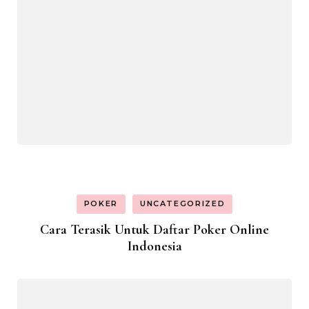
POKER
UNCATEGORIZED
Cara Terasik Untuk Daftar Poker Online
Indonesia