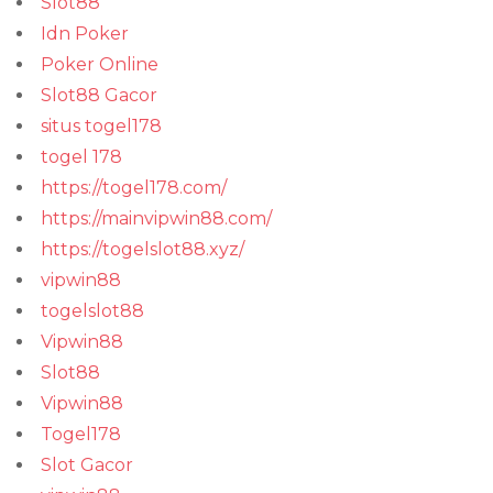
Slot88
Idn Poker
Poker Online
Slot88 Gacor
situs togel178
togel 178
https://togel178.com/
https://mainvipwin88.com/
https://togelslot88.xyz/
vipwin88
togelslot88
Vipwin88
Slot88
Vipwin88
Togel178
Slot Gacor