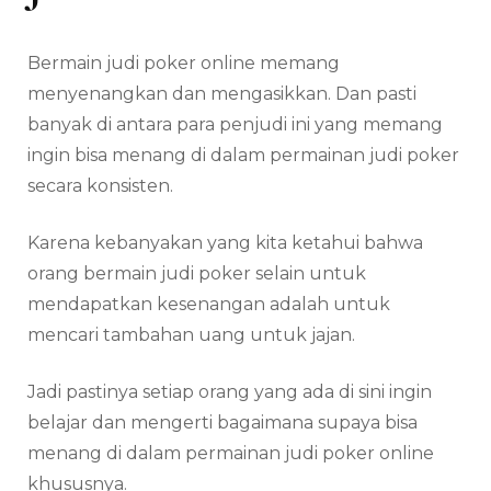
Bermain judi poker online memang
menyenangkan dan mengasikkan. Dan pasti
banyak di antara para penjudi ini yang memang
ingin bisa menang di dalam permainan judi poker
secara konsisten.
Karena kebanyakan yang kita ketahui bahwa
orang bermain judi poker selain untuk
mendapatkan kesenangan adalah untuk
mencari tambahan uang untuk jajan.
Jadi pastinya setiap orang yang ada di sini ingin
belajar dan mengerti bagaimana supaya bisa
menang di dalam permainan judi poker online
khususnya.