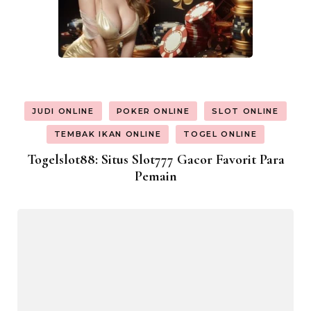
JUDI ONLINE
POKER ONLINE
SLOT ONLINE
TEMBAK IKAN ONLINE
TOGEL ONLINE
Togelslot88: Situs Slot777 Gacor Favorit Para
Pemain