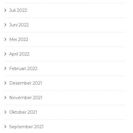
Juli 2022
Juni 2022
Mei 2022
April 2022
Februari 2022
Desember 2021
November 2021
Oktober 2021
September 2021