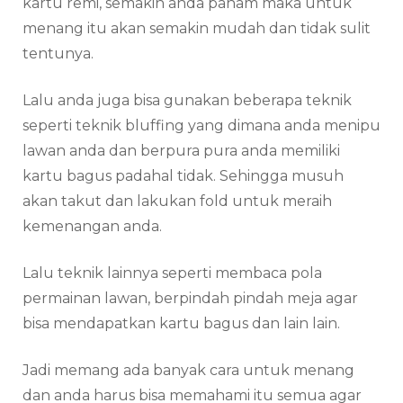
kartu remi, semakin anda paham maka untuk
menang itu akan semakin mudah dan tidak sulit
tentunya.
Lalu anda juga bisa gunakan beberapa teknik
seperti teknik bluffing yang dimana anda menipu
lawan anda dan berpura pura anda memiliki
kartu bagus padahal tidak. Sehingga musuh
akan takut dan lakukan fold untuk meraih
kemenangan anda.
Lalu teknik lainnya seperti membaca pola
permainan lawan, berpindah pindah meja agar
bisa mendapatkan kartu bagus dan lain lain.
Jadi memang ada banyak cara untuk menang
dan anda harus bisa memahami itu semua agar