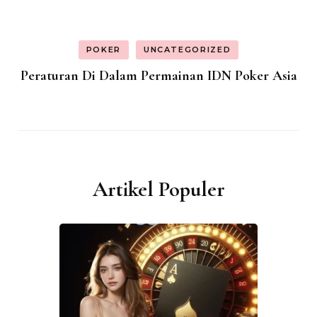
POKER
UNCATEGORIZED
Peraturan Di Dalam Permainan IDN Poker Asia
Artikel Populer