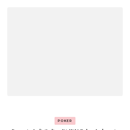
Artikel
POKER