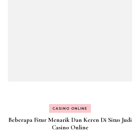
CASINO ONLINE
Beberapa Fitur Menarik Dan Keren Di Situs Judi
Casino Online