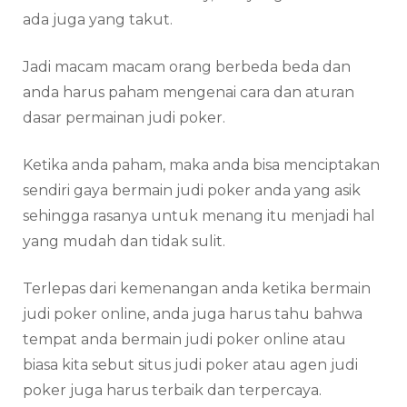
ada juga yang takut.
Jadi macam macam orang berbeda beda dan
anda harus paham mengenai cara dan aturan
dasar permainan judi poker.
Ketika anda paham, maka anda bisa menciptakan
sendiri gaya bermain judi poker anda yang asik
sehingga rasanya untuk menang itu menjadi hal
yang mudah dan tidak sulit.
Terlepas dari kemenangan anda ketika bermain
judi poker online, anda juga harus tahu bahwa
tempat anda bermain judi poker online atau
biasa kita sebut situs judi poker atau agen judi
poker juga harus terbaik dan terpercaya.