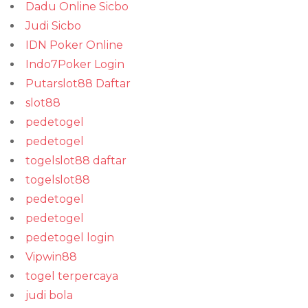
Dadu Online Sicbo
Judi Sicbo
IDN Poker Online
Indo7Poker Login
Putarslot88 Daftar
slot88
pedetogel
pedetogel
togelslot88 daftar
togelslot88
pedetogel
pedetogel
pedetogel login
Vipwin88
togel terpercaya
judi bola