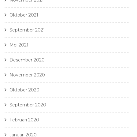
Oktober 2021
September 2021
Mei 2021
Desember 2020
November 2020
Oktober 2020
September 2020
Februari 2020
Januari 2020