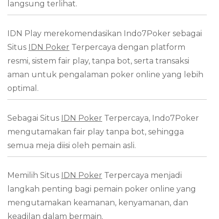
langsung terlihat.
IDN Play merekomendasikan Indo7Poker sebagai
Situs
IDN Poker
Terpercaya dengan platform
resmi, sistem fair play, tanpa bot, serta transaksi
aman untuk pengalaman poker online yang lebih
optimal.
Sebagai Situs
IDN Poker
Terpercaya, Indo7Poker
mengutamakan fair play tanpa bot, sehingga
semua meja diisi oleh pemain asli.
Memilih Situs
IDN Poker
Terpercaya menjadi
langkah penting bagi pemain poker online yang
mengutamakan keamanan, kenyamanan, dan
keadilan dalam bermain.