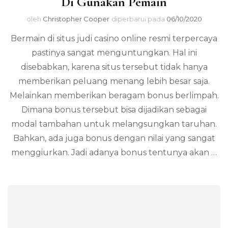
Di Gunakan Pemain
oleh
Christopher Cooper
diperbarui pada
06/10/2020
Bermain di situs judi casino online resmi terpercaya
pastinya sangat menguntungkan. Hal ini
disebabkan, karena situs tersebut tidak hanya
memberikan peluang menang lebih besar saja.
Melainkan memberikan beragam bonus berlimpah.
Dimana bonus tersebut bisa dijadikan sebagai
modal tambahan untuk melangsungkan taruhan.
Bahkan, ada juga bonus dengan nilai yang sangat
menggiurkan. Jadi adanya bonus tentunya akan …