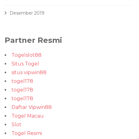
Desember 2019
Partner Resmi
Togelslot88
Situs Togel
situs vipwin88
togel178
togel178
togel178
Daftar Vipwin88
Togel Macau
Slot
Togel Resmi