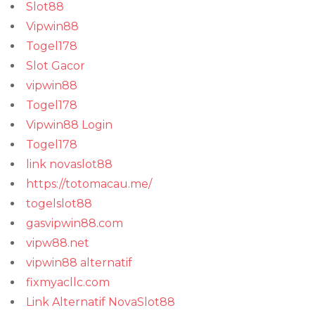
Slot88
Vipwin88
Togel178
Slot Gacor
vipwin88
Togel178
Vipwin88 Login
Togel178
link novaslot88
https://totomacau.me/
togelslot88
gasvipwin88.com
vipw88.net
vipwin88 alternatif
fixmyacllc.com
Link Alternatif NovaSlot88