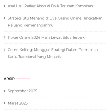
Asal Usul Parlay: Kisah di Balik Taruhan Kombinasi
Strategi Jitu Menang di Live Casino Online: Tingkatkan
Peluang Kemenanganmu!
Poker Online 2024 Main Lewat Situs Terbaik
Ceme Keliling: Menggali Strategi Dalam Permainan
Kartu Tradisional Yang Menarik
ARSIP
September 2025
Maret 2025