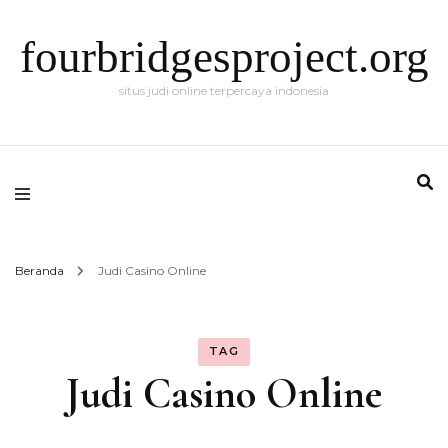
fourbridgesproject.org
situs judi online terpercaya indonesia
Beranda
Judi Casino Online
TAG
Judi Casino Online