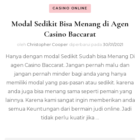
CASINO ONLINE
Modal Sedikit Bisa Menang di Agen
Casino Baccarat
oleh
Christopher Cooper
diperbarui pada
30/01/2021
Hanya dengan modal Sedikit Sudah bisa Menang Di
agen Casino Baccarat. Jangan pernah malu dan
jangan pernah minder bagi anda yang hanya
memiliki modal yang pas-pasan atau sedikit. karena
anda juga bisa menang sama seperti pemain yang
lainnya. Karena kami sangat ingin memberikan anda
semua Keuntungan dari bermain judi online. Jadi
tidak perlu kuatir jika …