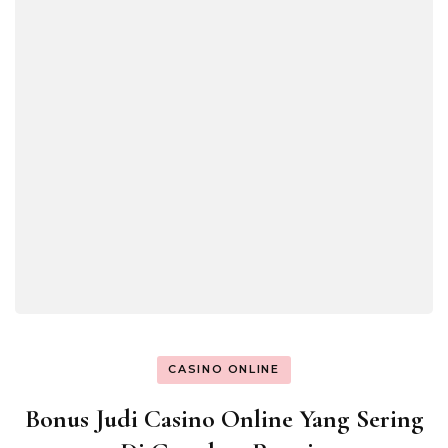
CASINO ONLINE
Bonus Judi Casino Online Yang Sering