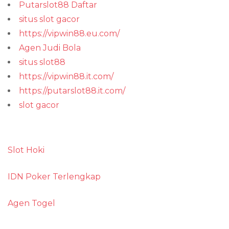
Putarslot88 Daftar
situs slot gacor
https://vipwin88.eu.com/
Agen Judi Bola
situs slot88
https://vipwin88.it.com/
https://putarslot88.it.com/
slot gacor
Slot Hoki
IDN Poker Terlengkap
Agen Togel