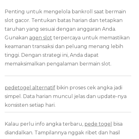
Penting untuk mengelola bankroll saat bermain
slot gacor. Tentukan batas harian dan tetapkan
taruhan yang sesuai dengan anggaran Anda.
Gunakan
agen slot
terpercaya untuk memastikan
keamanan transaksi dan peluang menang lebih
tinggi. Dengan strategi ini, Anda dapat
memaksimalkan pengalaman bermain slot.
pedetogel alternatif
bikin proses cek angka jadi
simpel. Data harian muncul jelas dan update-nya
konsisten setiap hari.
Kalau perlu info angka terbaru,
pede togel
bisa
diandalkan. Tampilannya nggak ribet dan hasil